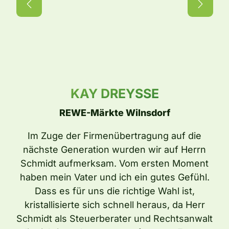
KAY DREYSSE
MARKUS BECKER
HILMAR SCHRÖDER
ASTRID STEUBER
REWE-Märkte Wilnsdorf
Werner Becker GmbH
HS 3D-Laserscanning GmbH
KOCH
Im Zuge der Firmenübertragung auf die
Als Handwerksunternehmen werden wir in
Bäckerei Koch
Für die Gründung meines Unternehmens war
nächste Generation wurden wir auf Herrn
den Bereichen Lohn- und
ich auf der Suche nach einem Steuerberater.
Schmidt aufmerksam. Vom ersten Moment
Gehaltsabrechnungen sowie in der gesamten
Die zuvorkommende Art der Mitarbeiterinnen
haben mein Vater und ich ein gutes Gefühl.
Ein Fußball-Kollege empfahl mir Tobias
Buchführung, sehr gut vom
und Mitarbeiter schätze ich sehr, genauso
Schmidt. Dieser Empfehlung war ein echter
Dass es für uns die richtige Wahl ist,
Steuerberatungsbüro Schmidt betreut.
wie die gute Erreichbarkeit. Ein echter
Volltreffer. Die Unsicherheit bei der Wahl der
kristallisierte sich schnell heraus, da Herr
Hervorzuheben ist besonders die gute
Mehrwert für mich ist die offene Art und
Schmidt als Steuerberater und Rechtsanwalt
Gesellschaftsform aber gerade auch bei
Erreichbarkeit der persönlichen
Weise, wie schwierige Themen aus- und