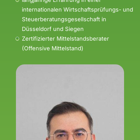
internationalen Wirtschaftsprüfungs- und
Steuerberatungsgesellschaft in
Düsseldorf und Siegen
Zertifizierter Mittelstandsberater
(Offensive Mittelstand)