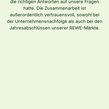
die richtigen Antworten auf unsere Fragen
Themen wie Umsatzsteuer,
Ansprechpartner und die gewissenhafte
angesprochen werden und mir Lösungs-
Sozialversicherung und Lohn wurde mir
hatte. Die Zusammenarbeit ist
Ausführung der Aufgaben. Weiterhin
sowie Handlungsalternativen aufgezeigt
außerordentlich vertrauensvoll, sowohl bei
genommen. Mir gefällt vor allem der
begrüßen wir die zukunftsorientierte
werden.
der Unternehmensnachfolge als auch bei den
geradezu familiäre Umgang.
Digitalisierung des Rechnungswesens.
Jahresabschlüssen unserer REWE-Märkte.