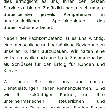
dies ermöglicht es uns, Ihnen den besten
Service zu bieten. Zusätzlich haben sich unsere
Steuerberater jeweils Kompetenzen in
ZUVERLÄSSIG,
unterschiedlichen Spezialgebieten des
KOMPETENT,
Steuerrechts erarbeitet.
MENSCHLICH
Neben der Fachkompetenz ist es uns wichtig,
eine menschliche und persönliche Beziehung zu
Wir sind ein zuverlässiger, kompetenter und
unseren Kunden aufzubauen. Wir halten eine
menschlicher Partner in allen
vertrauensvolle und dauerhafte Zusammenarbeit
unternehmerischen und steuerrechtlichen
als Schlüssel für den Erfolg für Kunden und
Angelegenheiten unserer Kunden.
Kanzlei.
Wir laden Sie ein, uns und unsere
Dienstleistungen näher kennenzulernen: Sind
wir Ihr zukünftiger Partner, um Ihre
unternehmerischen, steuerlichen und
finanziellen Ziele zu erreichen? Finden Sie es