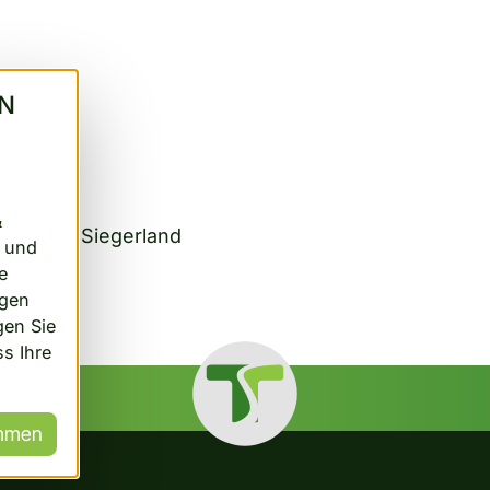
RN
&
tellte im Siegerland
n und
e
ngen
gen Sie
ss Ihre
mmen