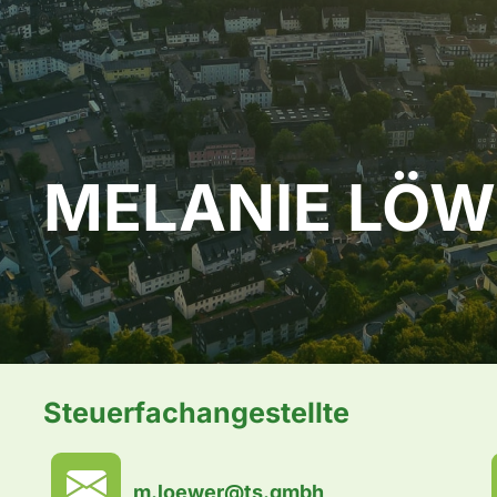
MELANIE LÖW
Steuerfachangestellte
m.loewer@ts.gmbh