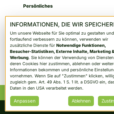
Persönliches
geboren 1976 in Dortmund
INFORMATIONEN, DIE WIR SPEICHE
1996 – 1999 Ausbildung in Siegen
Um unsere Webseite für Sie optimal zu gestalten und
BERUFLICHES
fortlaufend verbessern zu können, verwenden wir
zusätzliche Dienste für
Notwendige Funktionen,
Besucher-Statistiken, Externe Inhalte, Marketing 
Seit 1999 tätig als Steuerfachanges
Werbung
. Sie können der Verwendung von Dienste
Seit 2023 hier in der Kanzlei
deren Cookies hier zustimmen, ablehnen oder weiter
Informationen bekommen und persönliche Einstellu
vornehmen. Wenn Sie auf "Zustimmen" klicken, willi
zugleich gem. Art. 49 Abs. 1 S. 1 lit. a DSGVO ein, da
Daten in den USA verarbeitet werden.
Anpassen
Ablehnen
Zusti