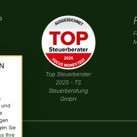
?
F
M
RN
Top Steuerberater
2025 - TS
Steuerberatung
&
GmbH
n und
e
ngen
gen Sie
ss Ihre