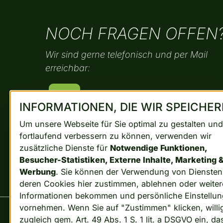
NOCH FRAGEN OFFEN
Wir sind gerne telefonisch und per Mail
erreichbar:
info@ts.gmbh
INFORMATIONEN, DIE WIR SPEICHE
Um unsere Webseite für Sie optimal zu gestalten und
fortlaufend verbessern zu können, verwenden wir
0271 393 370
zusätzliche Dienste für
Notwendige Funktionen,
Besucher-Statistiken, Externe Inhalte, Marketing 
Werbung
. Sie können der Verwendung von Dienste
0271 393 3720
deren Cookies hier zustimmen, ablehnen oder weiter
Informationen bekommen und persönliche Einstellu
vornehmen. Wenn Sie auf "Zustimmen" klicken, willi
zugleich gem. Art. 49 Abs. 1 S. 1 lit. a DSGVO ein, da