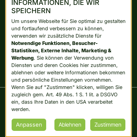
INFORMATIONEN, DIE WIR
SPEICHERN
Um unsere Webseite für Sie optimal zu gestalten
und fortlaufend verbessern zu können,
verwenden wir zusätzliche Dienste für
Notwendige Funktionen, Besucher-
Top Steuerberater
Statistiken, Externe Inhalte, Marketing &
Werbung
. Sie können der Verwendung von
2025 - TS
Diensten und deren Cookies hier zustimmen,
Steuerberatung
ablehnen oder weitere Informationen bekommen
GmbH
und persönliche Einstellungen vornehmen.
Wenn Sie auf "Zustimmen" klicken, willigen Sie
zugleich gem. Art. 49 Abs. 1 S. 1 lit. a DSGVO
ein, dass Ihre Daten in den USA verarbeitet
werden.
Impressum
Datenschutz
Anpassen
Ablehnen
Zustimmen
© hype.media 2026